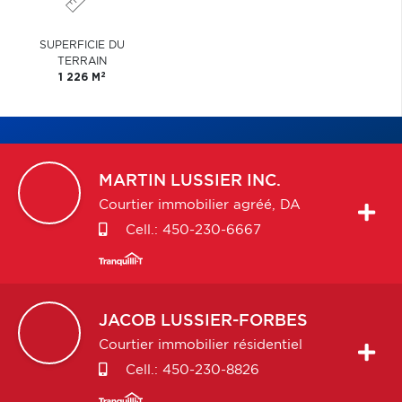
SUPERFICIE DU
TERRAIN
2
1 226 M
MARTIN
LUSSIER INC.
Courtier immobilier agréé, DA
Cell.:
450-230-6667
JACOB
LUSSIER-FORBES
Courtier immobilier résidentiel
Cell.:
450-230-8826